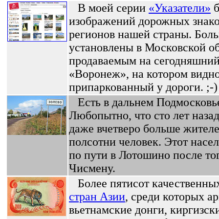
В моей серии
«Указатели»
б
изображений дорожных знаков
регионов нашей страны. Боль
установлены в Московской об
продаваемым на сегодняшний 
«Воронеж», на котором видно
припаркованный у дороги. ;-)
Есть в дальнем Подмосковь
Любопытно, что сто лет назад
даже вчетверо больше жителей
полсотни человек. Этот насе
по пути в Лотошино после тог
Чисмену.
Более пятисот качественны
стран Азии
, среди которых а
вьетнамские донги, киргизск