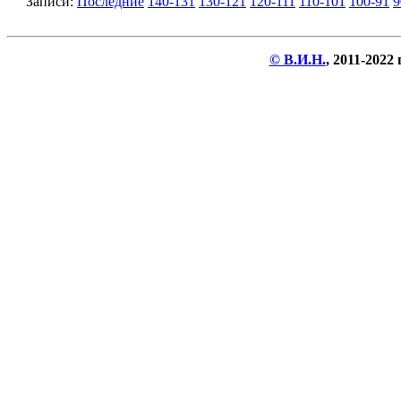
Записи:
Последние
140-131
130-121
120-111
110-101
100-91
9
© В.И.Н.
, 2011-2022 г