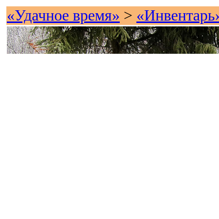
«Удачное время»
>
«Инвентарь